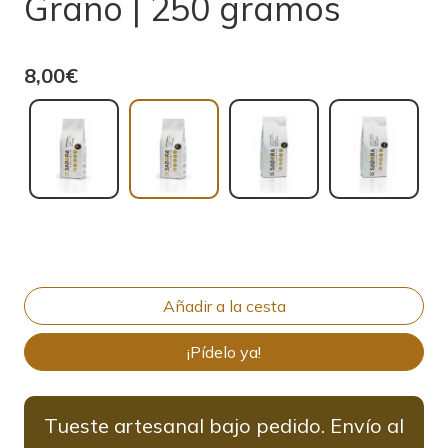
Grano | 250 gramos
8,00€
¡Pídelo ya!
Tueste artesanal bajo pedido. Envío al