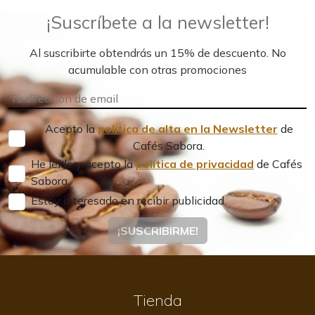
¡Suscríbete a la newsletter!
Al suscribirte obtendrás un 15% de descuento. No
acumulable con otras promociones
Acepto la
política de alta en la Newsletter
de
Cafés Sabora.
He leído y acepto la
política de privacidad
de Cafés
Sabora.
Estoy interesado en recibir publicidad.
¡SUSCRIBIRME!
Tienda