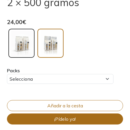
2 × 500 gramos
24,00€
Packs
¡Pídelo ya!