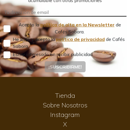
acumulable con otras promociones
Acepto la
política de alta en la Newsletter
de
Cafés Sabora.
He leído y acepto la
política de privacidad
de Cafés
Sabora.
Estoy interesado en recibir publicidad.
¡SUSCRIBIRME!
Tienda
Sobre Nosotros
Instagram
X